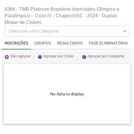
4366 - TMB Platinum Brasileiro Interclubes Olímpico e
Paralímpico – Ciclo IV - Chapecó/SC - 2024 - Duplas
Mistas de Clubes
INSCRIÇÕES
GRUPOS
RESULTADOS
FASE ELIMINATÓRIA
Não agrupar
Agrupar por Clube
Agrupar por Categoria
No data to display