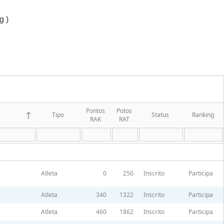
g )
Pontos
Potos
Tipo
Status
Ranking
RAK
RAT
Atleta
0
250
Inscrito
Participa
Atleta
340
1322
Inscrito
Participa
Atleta
460
1862
Inscrito
Participa