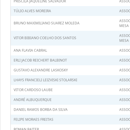
PRISCILA JAQUELINE SALVADOR
ASSOC
TÚLIO ALVES MOREIRA
ASSOC
ASSOC
BRUNO MAXIMILIANO SUAREZ MOLEDA
MESA 
ASSOC
VITOR BIBIANO COELHO DOS SANTOS
MESA 
ANA FLAVIA CABRAL
ASSOC
ERLI JACOB REICHERT BALBINOT
ASSOC
GUSTAVO ALEXANDRE LASKOSKY
ASSOC
LHAYS FRANCIELI LEIZVISKI STOLARSKI
ASSOC
VITOR CARDOSO LAUBE
ASSOC
ANDRÉ ALBUQUERQUE
ASSOC
DANIEL RAMOS BORBA DA SILVA
ASSOC
FELIPE MORAES FREITAS
ASSOC
ROMAN RAITER
ASSOC