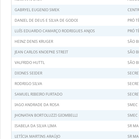
GABRYEL EUGENIO SMEK
CENTR
DANIEL DE DEUS E SILVA DE GODOI
PRÓ T
LUÍS EDUARDO CAMARÇO RODRIGUES ANJOS
PRÓ T
HEINZ DENIS KRUGER
SÃO B
JEAN CARLOS KNOEPKE STREIT
SÃO B
VALFRIDO HUTTL
SÃO B
DIONES SEIDER
SECRE
RODRIGO SILVA
SECRE
SAMUEL RIBEIRO FURTADO
SECRE
IAGO ANDRADE DA ROSA
SMEC 
JHONATAN BORTOLUZZI GIOMBELLI
SMEC 
ISABELA DA SILVA LIMA
SR MA
LETÍCIA MARTINS ARAÚJO
SR MA