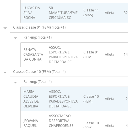
LUCAS DA
SR
Classe 11
SILVA
MAMPITUBA/FME
Atleta
32
(MAS)
ROCHA
CRICIÚMA-SC
Classe: Classe 01 (FEM) (Total=1)
Ranking: (Total=1)
ASSOC.
RENATA
ESPORTIVA E
Classe 01
CASASANTA
Atleta
14
PARADESPORTIVA
(FEM)
DA CUNHA
DE ITAPOÁ-SC
Classe: Classe 10 (FEM) (Total=4)
Ranking: (Total=4)
MARIA
ASSOC.
CLAUDIA
ESPORTIVA E
Classe 10
Atleta
2
ALVES DE
PARADESPORTIVA
(FEM)
OLIVEIRA
DE ITAPOÁ-SC
ASSOCIACAO
JEOVANA
DESPORTIVA
Classe 10
RAQUEL
CHAPECOENSE
Atleta
4
(FEM)