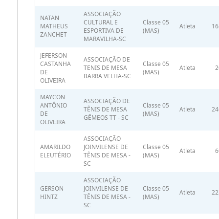
ASSOCIAÇÃO
NATAN
CULTURAL E
Classe 05
MATHEUS
Atleta
16
ESPORTIVA DE
(MAS)
ZANCHET
MARAVILHA-SC
JEFERSON
ASSOCIAÇÃO DE
CASTANHA
Classe 05
TENIS DE MESA
Atleta
2
DE
(MAS)
BARRA VELHA-SC
OLIVEIRA
MAYCON
ASSOCIAÇÃO DE
ANTÔNIO
Classe 05
TÊNIS DE MESA
Atleta
24
DE
(MAS)
GÊMEOS TT - SC
OLIVEIRA
ASSOCIAÇÃO
AMARILDO
JOINVILENSE DE
Classe 05
Atleta
6
ELEUTÉRIO
TÊNIS DE MESA -
(MAS)
SC
ASSOCIAÇÃO
GERSON
JOINVILENSE DE
Classe 05
Atleta
22
HINTZ
TÊNIS DE MESA -
(MAS)
SC