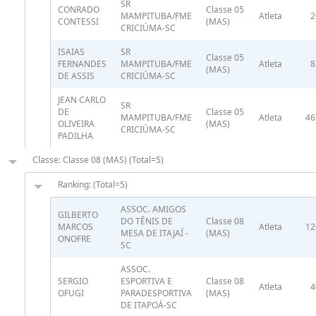
SR
CONRADO
Classe 05
MAMPITUBA/FME
Atleta
2
CONTESSI
(MAS)
CRICIÚMA-SC
ISAIAS
SR
Classe 05
FERNANDES
MAMPITUBA/FME
Atleta
8
(MAS)
DE ASSIS
CRICIÚMA-SC
JEAN CARLO
SR
DE
Classe 05
MAMPITUBA/FME
Atleta
46
OLIVEIRA
(MAS)
CRICIÚMA-SC
PADILHA
Classe: Classe 08 (MAS) (Total=5)
Ranking: (Total=5)
ASSOC. AMIGOS
GILBERTO
DO TÊNIS DE
Classe 08
MARCOS
Atleta
12
MESA DE ITAJAÍ -
(MAS)
ONOFRE
SC
ASSOC.
SERGIO
ESPORTIVA E
Classe 08
Atleta
4
OFUGI
PARADESPORTIVA
(MAS)
DE ITAPOÁ-SC