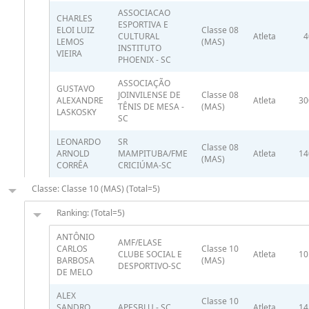
ASSOCIACAO
CHARLES
ESPORTIVA E
ELOI LUIZ
Classe 08
CULTURAL
Atleta
4
LEMOS
(MAS)
INSTITUTO
VIEIRA
PHOENIX - SC
ASSOCIAÇÃO
GUSTAVO
JOINVILENSE DE
Classe 08
ALEXANDRE
Atleta
30
TÊNIS DE MESA -
(MAS)
LASKOSKY
SC
LEONARDO
SR
Classe 08
ARNOLD
MAMPITUBA/FME
Atleta
14
(MAS)
CORRÊA
CRICIÚMA-SC
Classe: Classe 10 (MAS) (Total=5)
Ranking: (Total=5)
ANTÔNIO
AMF/ELASE
CARLOS
Classe 10
CLUBE SOCIAL E
Atleta
10
BARBOSA
(MAS)
DESPORTIVO-SC
DE MELO
ALEX
Classe 10
SANDRO
APESBLU - SC
Atleta
14