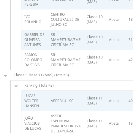
(MAS)
PEREIRA
CENTRO
IVO
Classe 10
CULTURAL 25 DE
Atleta
18
SOLANHO
(MAS)
JULHO-SC
GABRIEL DE
SR
Classe 10
OLIVEIRA
MAMPITUBA/FME
Atleta
31
(MAS)
ANTUNES
CRICIÚMA-SC
RAMON
SR
Classe 10
COLOMBO
MAMPITUBA/FME
Atleta
42
(MAS)
DA SILVA
CRICIÚMA-SC
Classe: Classe 11 (MAS) (Total=3)
Ranking: (Total=3)
LUCAS
Classe 11
WOLTER
APESBLU - SC
Atleta
40
(MAS)
HANSEN
ASSOC.
JOÃO
ESPORTIVA E
Classe 11
VINICIUS
Atleta
18
PARADESPORTIVA
(MAS)
DE LUCAS
DE ITAPOÁ-SC