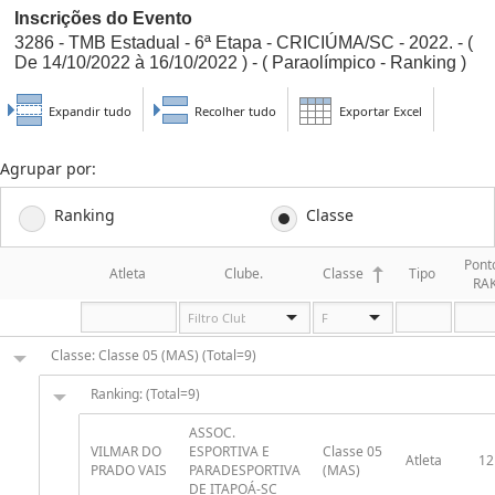
Inscrições do Evento
3286 - TMB Estadual - 6ª Etapa - CRICIÚMA/SC - 2022. - (
De 14/10/2022 à 16/10/2022 ) - ( Paraolímpico - Ranking )
Expandir tudo
Recolher tudo
Exportar Excel
Agrupar por:
Ranking
Classe
Pont
Atleta
Clube.
Classe
Tipo
RA
Classe: Classe 05 (MAS) (Total=9)
Ranking: (Total=9)
ASSOC.
VILMAR DO
ESPORTIVA E
Classe 05
Atleta
12
PRADO VAIS
PARADESPORTIVA
(MAS)
DE ITAPOÁ-SC