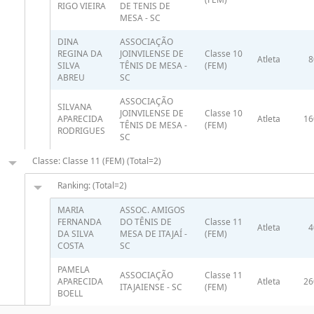
RIGO VIEIRA
DE TENIS DE
MESA - SC
DINA
ASSOCIAÇÃO
REGINA DA
JOINVILENSE DE
Classe 10
Atleta
8
SILVA
TÊNIS DE MESA -
(FEM)
ABREU
SC
ASSOCIAÇÃO
SILVANA
JOINVILENSE DE
Classe 10
APARECIDA
Atleta
16
TÊNIS DE MESA -
(FEM)
RODRIGUES
SC
Classe: Classe 11 (FEM) (Total=2)
Ranking: (Total=2)
MARIA
ASSOC. AMIGOS
FERNANDA
DO TÊNIS DE
Classe 11
Atleta
4
DA SILVA
MESA DE ITAJAÍ -
(FEM)
COSTA
SC
PAMELA
ASSOCIAÇÃO
Classe 11
APARECIDA
Atleta
26
ITAJAIENSE - SC
(FEM)
BOELL