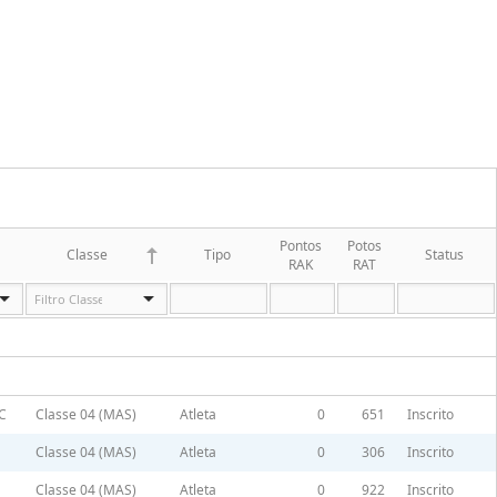
Pontos
Potos
Classe
Tipo
Status
RAK
RAT
C
Classe 04 (MAS)
Atleta
0
651
Inscrito
Classe 04 (MAS)
Atleta
0
306
Inscrito
Classe 04 (MAS)
Atleta
0
922
Inscrito