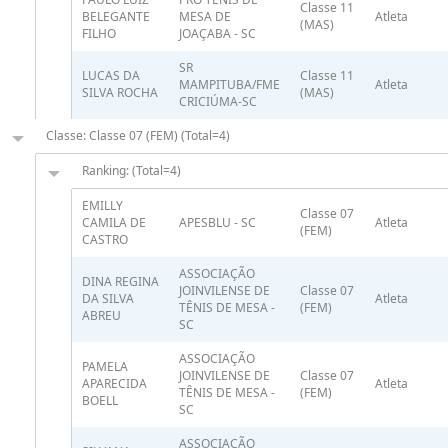
Classe 11
BELEGANTE
MESA DE
Atleta
(MAS)
FILHO
JOAÇABA - SC
SR
LUCAS DA
Classe 11
MAMPITUBA/FME
Atleta
SILVA ROCHA
(MAS)
CRICIÚMA-SC
Classe: Classe 07 (FEM) (Total=4)
Ranking: (Total=4)
EMILLY
Classe 07
CAMILA DE
APESBLU - SC
Atleta
(FEM)
CASTRO
ASSOCIAÇÃO
DINA REGINA
JOINVILENSE DE
Classe 07
DA SILVA
Atleta
TÊNIS DE MESA -
(FEM)
ABREU
SC
ASSOCIAÇÃO
PAMELA
JOINVILENSE DE
Classe 07
APARECIDA
Atleta
TÊNIS DE MESA -
(FEM)
BOELL
SC
ASSOCIAÇÃO