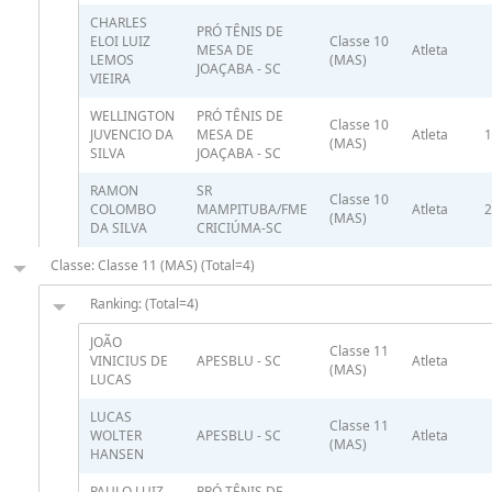
CHARLES
PRÓ TÊNIS DE
ELOI LUIZ
Classe 10
MESA DE
Atleta
LEMOS
(MAS)
JOAÇABA - SC
VIEIRA
WELLINGTON
PRÓ TÊNIS DE
Classe 10
JUVENCIO DA
MESA DE
Atleta
1
(MAS)
SILVA
JOAÇABA - SC
RAMON
SR
Classe 10
COLOMBO
MAMPITUBA/FME
Atleta
2
(MAS)
DA SILVA
CRICIÚMA-SC
Classe: Classe 11 (MAS) (Total=4)
Ranking: (Total=4)
JOÃO
Classe 11
VINICIUS DE
APESBLU - SC
Atleta
(MAS)
LUCAS
LUCAS
Classe 11
WOLTER
APESBLU - SC
Atleta
(MAS)
HANSEN
PAULO LUIZ
PRÓ TÊNIS DE