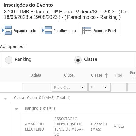
Inscrições do Evento
3700 - TMB Estadual - 4ª Etapa - Videira/SC - 2023 - ( De
18/08/2023 à 19/08/2023 ) - ( Paraolímpico - Ranking )
Expandir tudo
Recolher tudo
Exportar Excel
Agrupar por:
Ranking
Classe
Pon
Atleta
Clube.
Classe
Tipo
R
Classe: Classe 01 (MAS) (Total=1)
Ranking: (Total=1)
ASSOCIAÇÃO
AMARILDO
JOINVILENSE DE
Classe 01
Atleta
ELEUTÉRIO
TÊNIS DE MESA -
(MAS)
SC