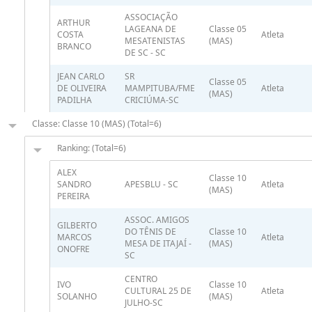
ASSOCIAÇÃO
ARTHUR
LAGEANA DE
Classe 05
COSTA
Atleta
MESATENISTAS
(MAS)
BRANCO
DE SC - SC
JEAN CARLO
SR
Classe 05
DE OLIVEIRA
MAMPITUBA/FME
Atleta
(MAS)
PADILHA
CRICIÚMA-SC
Classe: Classe 10 (MAS) (Total=6)
Ranking: (Total=6)
ALEX
Classe 10
SANDRO
APESBLU - SC
Atleta
(MAS)
PEREIRA
ASSOC. AMIGOS
GILBERTO
DO TÊNIS DE
Classe 10
MARCOS
Atleta
MESA DE ITAJAÍ -
(MAS)
ONOFRE
SC
CENTRO
IVO
Classe 10
CULTURAL 25 DE
Atleta
SOLANHO
(MAS)
JULHO-SC