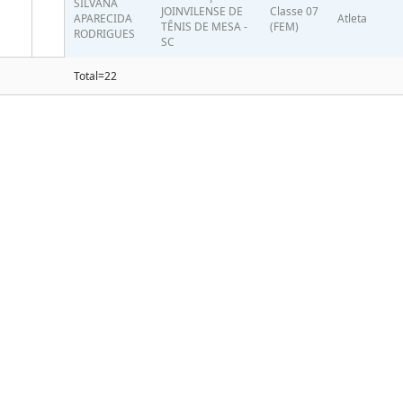
SILVANA
JOINVILENSE DE
Classe 07
APARECIDA
Atleta
TÊNIS DE MESA -
(FEM)
RODRIGUES
SC
Total=22