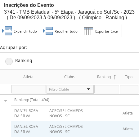
Inscrições do Evento
3741 - TMB Estadual - 5º Etapa - Jaraguá do Sul /Sc - 2023
- ( De 09/09/2023 à 09/09/2023 ) - ( Olímpico - Ranking )
Expandir tudo
Recolher tudo
Exportar Excel
Agrupar por:
Ranking
Atleta
Clube.
Ranking
Tipo
Ranking: (Total=494)
DANIEL ROSA
ACEC/SEL CAMPOS
Atleta
DA SILVA
NOVOS - SC
DANIEL ROSA
ACEC/SEL CAMPOS
Atleta
DA SILVA
NOVOS - SC