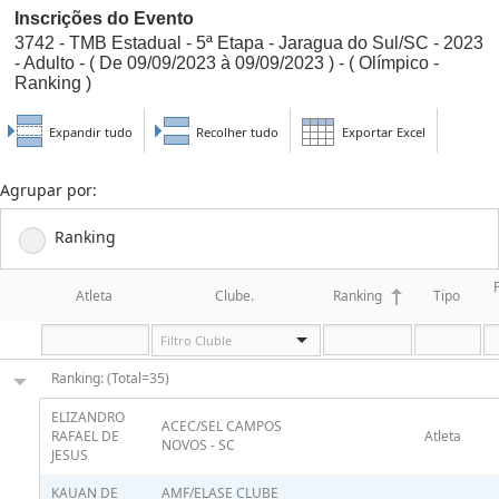
Inscrições do Evento
3742 - TMB Estadual - 5ª Etapa - Jaragua do Sul/SC - 2023
- Adulto - ( De 09/09/2023 à 09/09/2023 ) - ( Olímpico -
Ranking )
Expandir tudo
Recolher tudo
Exportar Excel
Agrupar por:
Ranking
Atleta
Clube.
Ranking
Tipo
Ranking: (Total=35)
ELIZANDRO
ACEC/SEL CAMPOS
RAFAEL DE
Atleta
NOVOS - SC
JESUS
KAUAN DE
AMF/ELASE CLUBE