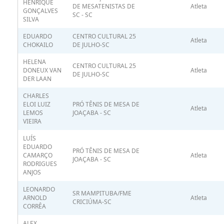
HENRIQUE
DE MESATENISTAS DE
Atleta
GONÇALVES
SC - SC
SILVA
EDUARDO
CENTRO CULTURAL 25
Atleta
CHOKAILO
DE JULHO-SC
HELENA
CENTRO CULTURAL 25
DONEUX VAN
Atleta
DE JULHO-SC
DER LAAN
CHARLES
ELOI LUIZ
PRÓ TÊNIS DE MESA DE
Atleta
LEMOS
JOAÇABA - SC
VIEIRA
LUÍS
EDUARDO
PRÓ TÊNIS DE MESA DE
CAMARÇO
Atleta
JOAÇABA - SC
RODRIGUES
ANJOS
LEONARDO
SR MAMPITUBA/FME
ARNOLD
Atleta
CRICIÚMA-SC
CORRÊA
ALEX