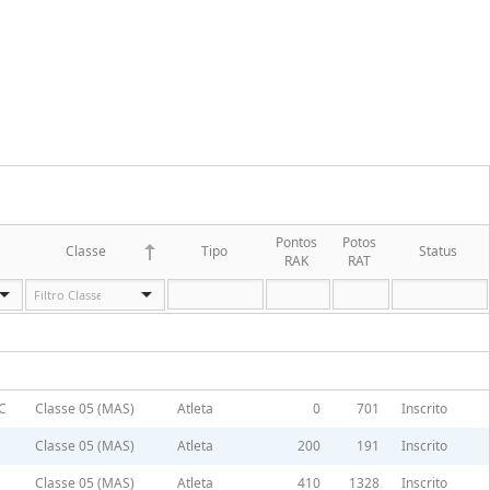
Pontos
Potos
Classe
Tipo
Status
RAK
RAT
C
Classe 05 (MAS)
Atleta
0
701
Inscrito
Classe 05 (MAS)
Atleta
200
191
Inscrito
Classe 05 (MAS)
Atleta
410
1328
Inscrito