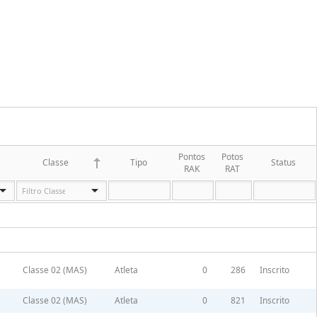
Pontos
Potos
Classe
Tipo
Status
RAK
RAT
Classe 02 (MAS)
Atleta
0
286
Inscrito
Classe 02 (MAS)
Atleta
0
821
Inscrito