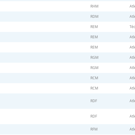
RHM
Atl
RDM
Atl
REM
Téc
REM
Atl
REM
Atl
RGM
Atl
RGM
Atl
RCM
Atl
RCM
Atl
RDF
Atl
RDF
Atl
RFM
Atl