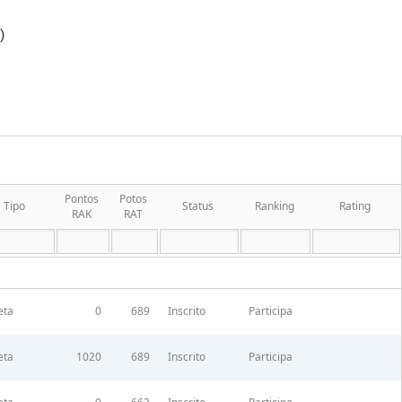
)
Pontos
Potos
Tipo
Status
Ranking
Rating
RAK
RAT
eta
0
689
Inscrito
Participa
eta
1020
689
Inscrito
Participa